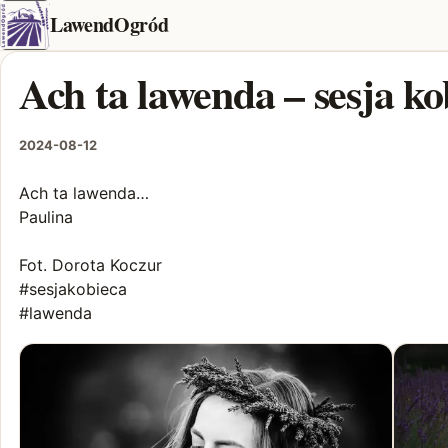
LawendOgród
Ach ta lawenda – sesja ko
2024-08-12
Ach ta lawenda…
Paulina
Fot. Dorota Koczur
#sesjakobieca
#lawenda