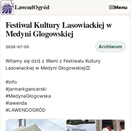
LawendOgród
Menu
Festiwal Kultury Lasowiackiej w
Medyni Glogowskiej
Archiwum
2026-07-05
Witamy się dziś z Wami z Festiwalu Kultury
Lasowiackiej w Medyni Głogowskiej😊
#info
#jarmarkgancarski
#MedynaGłogowska
#lawenda
#LAWENDOGRÓD