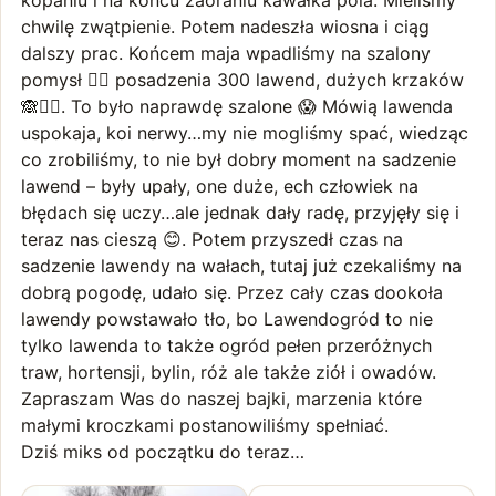
kopaniu i na końcu zaoraniu kawałka pola. Mieliśmy
chwilę zwątpienie. Potem nadeszła wiosna i ciąg
dalszy prac. Końcem maja wpadliśmy na szalony
pomysł 🤦‍♀️ posadzenia 300 lawend, dużych krzaków
🙈🤦‍♀️. To było naprawdę szalone 😱 Mówią lawenda
uspokaja, koi nerwy…my nie mogliśmy spać, wiedząc
co zrobiliśmy, to nie był dobry moment na sadzenie
lawend – były upały, one duże, ech człowiek na
błędach się uczy…ale jednak dały radę, przyjęły się i
teraz nas cieszą 😊. Potem przyszedł czas na
sadzenie lawendy na wałach, tutaj już czekaliśmy na
dobrą pogodę, udało się. Przez cały czas dookoła
lawendy powstawało tło, bo Lawendogród to nie
tylko lawenda to także ogród pełen przeróżnych
traw, hortensji, bylin, róż ale także ziół i owadów.
Zapraszam Was do naszej bajki, marzenia które
małymi kroczkami postanowiliśmy spełniać.
Dziś miks od początku do teraz…