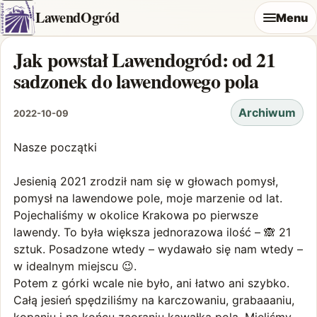
LawendOgród
Menu
Jak powstał Lawendogród: od 21
sadzonek do lawendowego pola
Archiwum
2022-10-09
Nasze początki
Jesienią 2021 zrodził nam się w głowach pomysł,
pomysł na lawendowe pole, moje marzenie od lat.
Pojechaliśmy w okolice Krakowa po pierwsze
lawendy. To była większa jednorazowa ilość – 🙈 21
sztuk. Posadzone wtedy – wydawało się nam wtedy –
w idealnym miejscu 😉.
Potem z górki wcale nie było, ani łatwo ani szybko.
Całą jesień spędziliśmy na karczowaniu, grabaaaniu,