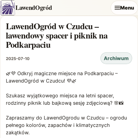
LawendOgród
Menu
LawendOgród w Czudcu –
lawendowy spacer i piknik na
Podkarpaciu
Archiwum
2025-07-10
🌿💜 Odkryj magiczne miejsce na Podkarpaciu –
LawendOgród w Czudcu! 💜🌿
Szukasz wyjątkowego miejsca na letni spacer,
rodzinny piknik lub bajkową sesję zdjęciową? 🌸📸
Zapraszamy do LawendOgrodu w Czudcu – ogrodu
pełnego kolorów, zapachów i klimatycznych
zakątków.