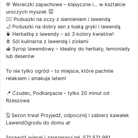
🌸 Woreczki zapachowe – klasyczne i… w kształcie
uroczych myszek 🐭
🧘‍♀️ Poduszki na oczy z siemieniem i lawendą
🌙 Poduszki na dobry sen z łuską gryki i lawendą
🍵 Herbatkę z lawendy – aż 3 kolory kwiatów!
🧂 Sól kulinarna z lawendą i ziołami
🍯 Syrop lawendowy – idealny do herbaty, lemoniady
lub deserów
To nie tylko ogród – to miejsce, które pachnie
relaksem i smakuje latem!
📍 Czudec, Podkarpacie – tylko 20 minut od
Rzeszowa
🗓 Sezon trwa! Przyjedź, odpocznij i zabierz kawałek
LawendOgrodu do domu 🌿
Sprawdź więcej i zarezerwuj tel. 571 571 981