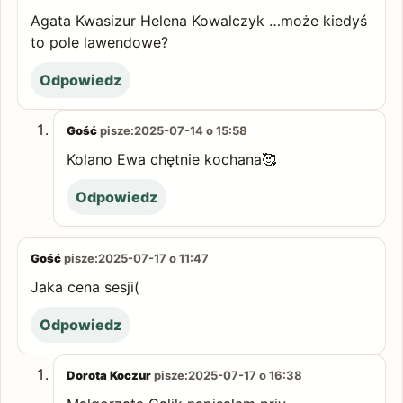
Agata Kwasizur Helena Kowalczyk …może kiedyś
to pole lawendowe?
Odpowiedz
Gość
pisze:
2025-07-14 o 15:58
Kolano Ewa chętnie kochana🥰
Odpowiedz
Gość
pisze:
2025-07-17 o 11:47
Jaka cena sesji(
Odpowiedz
Dorota Koczur
pisze:
2025-07-17 o 16:38