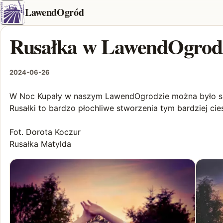
LawendOgród
Rusałka w LawendOgrodz
2024-06-26
W Noc Kupały w naszym LawendOgrodzie można było sp
Rusałki to bardzo płochliwe stworzenia tym bardziej cies
Fot. Dorota Koczur
Rusałka Matylda