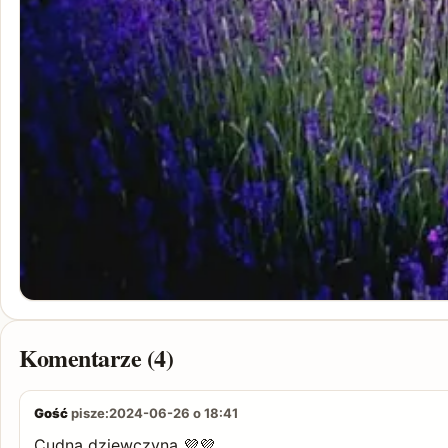
Komentarze (4)
Gość
pisze:
2024-06-26 o 18:41
Cudna dziewczyna 💜💜